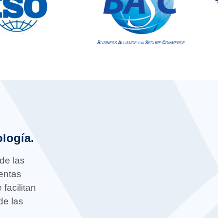
logía.
de las
entas
facilitan
de las