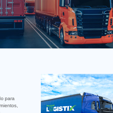
do para
imientos,
,